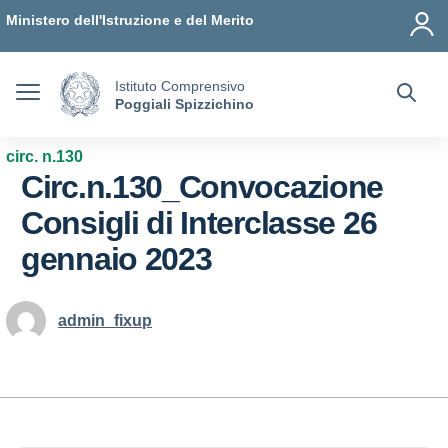
Vai ai contenuti
Vai al menu di navigazione
Vai al footer
Ministero dell'Istruzione e del Merito
Istituto Comprensivo
Poggiali Spizzichino
circ. n.130
Circ.n.130_Convocazione
Consigli di Interclasse 26
gennaio 2023
admin_fixup