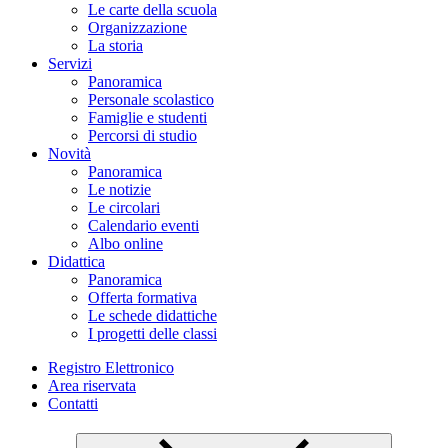
Le carte della scuola
Organizzazione
La storia
Servizi
Panoramica
Personale scolastico
Famiglie e studenti
Percorsi di studio
Novità
Panoramica
Le notizie
Le circolari
Calendario eventi
Albo online
Didattica
Panoramica
Offerta formativa
Le schede didattiche
I progetti delle classi
Registro Elettronico
Area riservata
Contatti