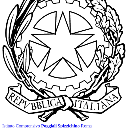
Istituto Comprensivo
Poggiali Spizzichino
Roma