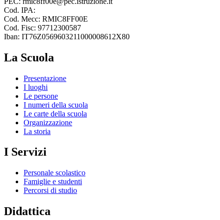
PEC: rmic8ff00e@pec.istruzione.it
Cod. IPA:
Cod. Mecc: RMIC8FF00E
Cod. Fisc: 97712300587
Iban: IT76Z0569603211000008612X80
La Scuola
Presentazione
I luoghi
Le persone
I numeri della scuola
Le carte della scuola
Organizzazione
La storia
I Servizi
Personale scolastico
Famiglie e studenti
Percorsi di studio
Didattica