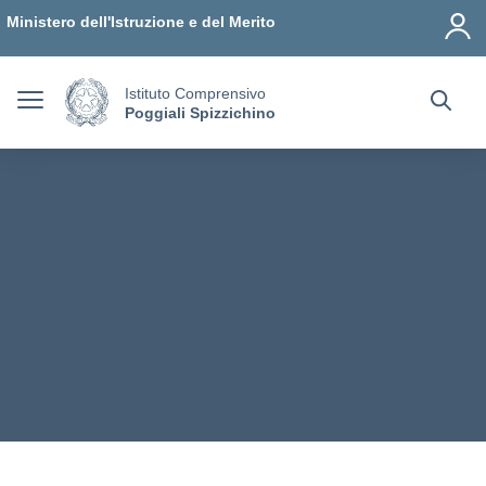
Vai ai contenuti
Vai al menu di navigazione
Vai al footer
Ministero dell'Istruzione e del Merito
Istituto Comprensivo
Poggiali Spizzichino