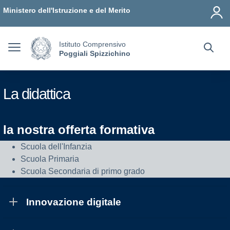
Vai ai contenuti
Vai al menu di navigazione
Vai al footer
Ministero dell'Istruzione e del Merito
Istituto Comprensivo
Poggiali Spizzichino
La didattica
la nostra offerta formativa
Scuola dell'Infanzia
Scuola Primaria
Scuola Secondaria di primo grado
Innovazione digitale