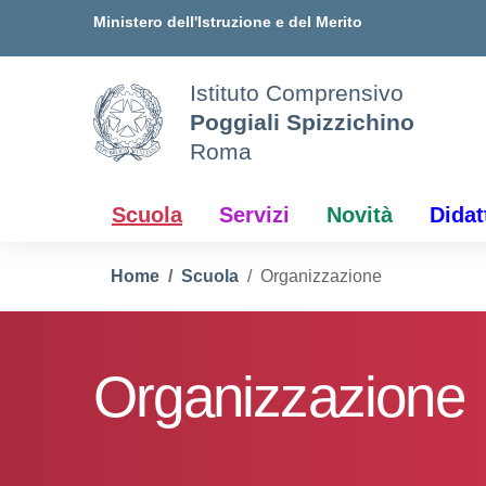
Vai ai contenuti
Vai al menu di navigazione
Vai al footer
Ministero dell'Istruzione e del Merito
Istituto Comprensivo
Poggiali Spizzichino
Roma
Scuola
Servizi
Novità
Didat
Home
Scuola
Organizzazione
Organizzazione