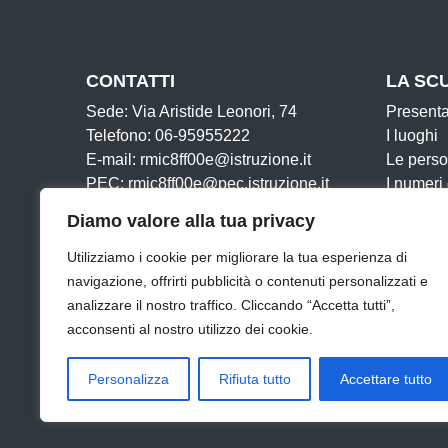
CONTATTI
LA SC
Sede: Via Aristide Leonori, 74
Present
Telefono: 06-95955222
I luoghi
E-mail: rmic8ff00e@istruzione.it
Le pers
PEC: rmic8ff00e@pec.istruzione.it
I numeri
Cod. IPA:
Le carte
Diamo valore alla tua privacy
Cod. Mecc: RMIC8FF00E
Organiz
Cod. Fisc: 97712300587
La storia
Utilizziamo i cookie per migliorare la tua esperienza di
Iban:
navigazione, offrirti pubblicità o contenuti personalizzati e
IT76Z0569603211000008612X80
analizzare il nostro traffico. Cliccando “Accetta tutti”,
acconsenti al nostro utilizzo dei cookie.
Amministrazione Trasparente
Albo Online
Dichia
Personalizza
Rifiuta tutto
Accettare tutto