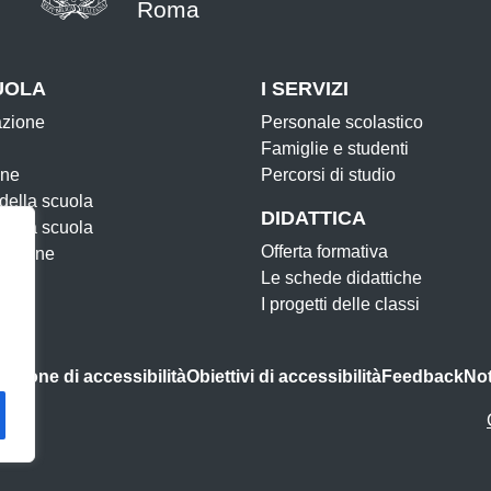
Roma
UOLA
I SERVIZI
azione
Personale scolastico
Famiglie e studenti
one
Percorsi di studio
 della scuola
DIDATTICA
 della scuola
Offerta formativa
zazione
Le schede didattiche
I progetti delle classi
razione di accessibilità
Obiettivi di accessibilità
Feedback
Not