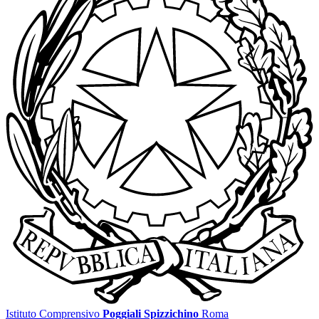
Istituto Comprensivo
Poggiali Spizzichino
Roma