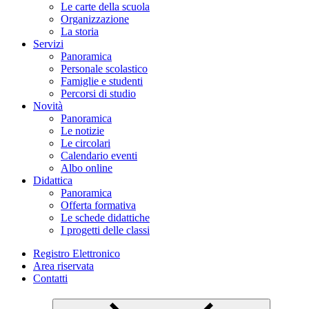
Le carte della scuola
Organizzazione
La storia
Servizi
Panoramica
Personale scolastico
Famiglie e studenti
Percorsi di studio
Novità
Panoramica
Le notizie
Le circolari
Calendario eventi
Albo online
Didattica
Panoramica
Offerta formativa
Le schede didattiche
I progetti delle classi
Registro Elettronico
Area riservata
Contatti