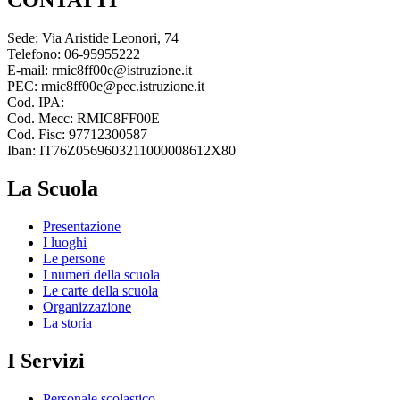
CONTATTI
Sede: Via Aristide Leonori, 74
Telefono: 06-95955222
E-mail: rmic8ff00e@istruzione.it
PEC: rmic8ff00e@pec.istruzione.it
Cod. IPA:
Cod. Mecc: RMIC8FF00E
Cod. Fisc: 97712300587
Iban: IT76Z0569603211000008612X80
La Scuola
Presentazione
I luoghi
Le persone
I numeri della scuola
Le carte della scuola
Organizzazione
La storia
I Servizi
Personale scolastico