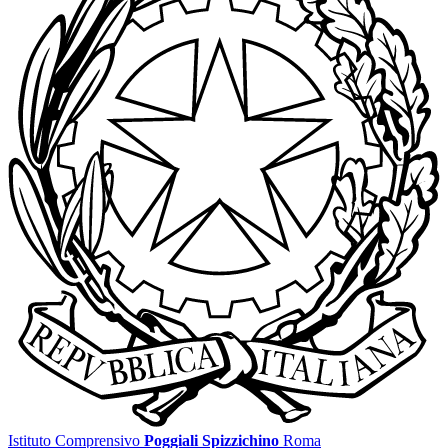
Istituto Comprensivo
Poggiali Spizzichino
Roma