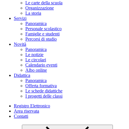
Le carte della scuola
Organizzazione
La storia
Servizi
Panoramica
Personale scolastico
Famiglie e studenti
Percorsi di studio
Novità
Panoramica
Le notizie
Le circolari
Calendario eventi
Albo online
Didattica
Panoramica
Offerta formativa
Le schede didattiche
I progetti delle classi
Registro Elettronico
Area riservata
Contatti