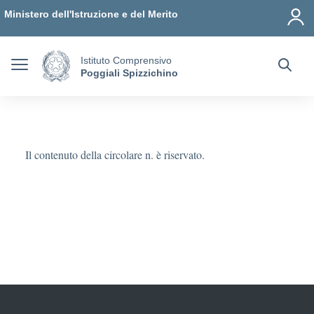
Vai ai contenuti
Vai al menu di navigazione
Vai al footer
Ministero dell'Istruzione e del Merito
Istituto Comprensivo
Poggiali Spizzichino
Il contenuto della circolare n. è riservato.