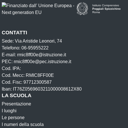
Istituto Comprensivo
Poggiali Spizzichino
Roma
CONTATTI
Sede: Via Aristide Leonori, 74
Telefono: 06-95955222
E-mail: rmic8ff00e@istruzione.it
PEC: rmic8ff00e@pec.istruzione.it
Cod. IPA:
Cod. Mecc: RMIC8FF00E
Cod. Fisc: 97712300587
Iban: IT76Z0569603211000008612X80
LA SCUOLA
Presentazione
I luoghi
Le persone
I numeri della scuola