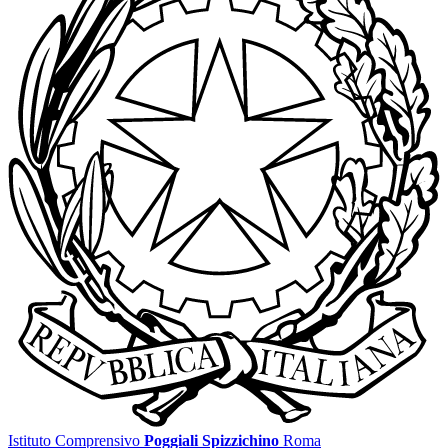
Istituto Comprensivo
Poggiali Spizzichino
Roma