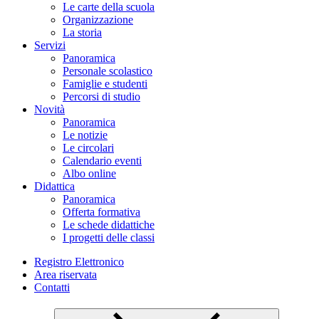
Le carte della scuola
Organizzazione
La storia
Servizi
Panoramica
Personale scolastico
Famiglie e studenti
Percorsi di studio
Novità
Panoramica
Le notizie
Le circolari
Calendario eventi
Albo online
Didattica
Panoramica
Offerta formativa
Le schede didattiche
I progetti delle classi
Registro Elettronico
Area riservata
Contatti