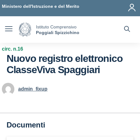
Vai ai contenuti
Vai al menu di navigazione
Vai al footer
Ministero dell'Istruzione e del Merito
Istituto Comprensivo
Poggiali Spizzichino
circ. n.16
Nuovo registro elettronico
ClasseViva Spaggiari
admin_fixup
Documenti