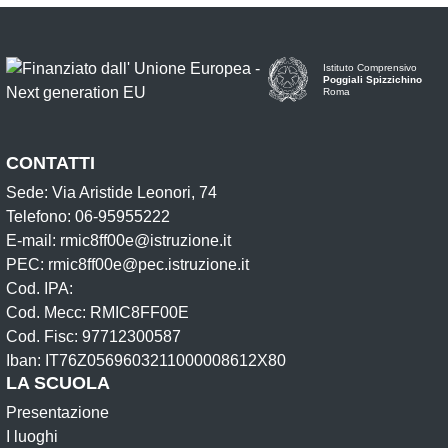
Istituto Comprensivo
Poggiali Spizzichino
Roma
CONTATTI
Sede: Via Aristide Leonori, 74
Telefono: 06-95955222
E-mail: rmic8ff00e@istruzione.it
PEC: rmic8ff00e@pec.istruzione.it
Cod. IPA:
Cod. Mecc: RMIC8FF00E
Cod. Fisc: 97712300587
Iban: IT76Z0569603211000008612X80
LA SCUOLA
Presentazione
I luoghi