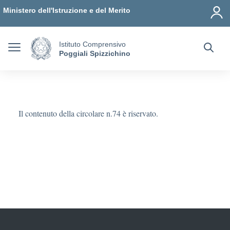
Vai ai contenuti
Vai al menu di navigazione
Vai al footer
Ministero dell'Istruzione e del Merito
Istituto Comprensivo
Poggiali Spizzichino
Il contenuto della circolare n.74 è riservato.