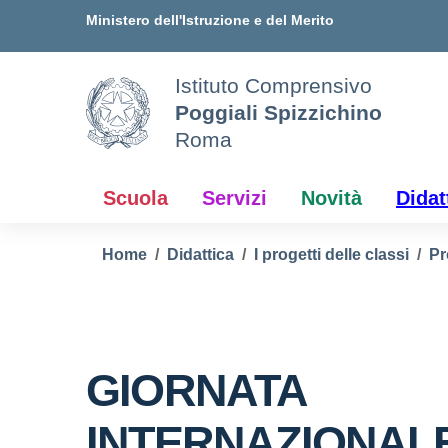
Vai ai contenuti
Vai al menu di navigazione
Vai al footer
Ministero dell'Istruzione e del Merito
Istituto Comprensivo
Poggiali Spizzichino
Roma
Scuola
Servizi
Novità
Didat
Home
Didattica
I progetti delle classi
Pr
GIORNATA
INTERNAZIONAL