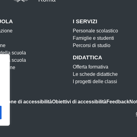
UOLA
I SERVIZI
azione
Personale scolastico
Famiglie e studenti
one
Percorsi di studio
 della scuola
DIDATTICA
 della scuola
Offerta formativa
zazione
Le schede didattiche
I progetti delle classi
razione di accessibilità
Obiettivi di accessibilità
Feedback
Not