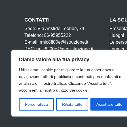
CONTATTI
LA SC
Sede: Via Aristide Leonori, 74
Present
Telefono: 06-95955222
I luoghi
E-mail: rmic8ff00e@istruzione.it
Le pers
PEC: rmic8ff00e@pec.istruzione.it
I numeri
Cod. IPA:
Le carte
Diamo valore alla tua privacy
Cod. Mecc: RMIC8FF00E
Organiz
Cod. Fisc: 97712300587
La storia
Utilizziamo i cookie per migliorare la tua esperienza di
Iban:
navigazione, offrirti pubblicità o contenuti personalizzati e
IT76Z0569603211000008612X80
analizzare il nostro traffico. Cliccando “Accetta tutti”,
acconsenti al nostro utilizzo dei cookie.
Amministrazione Trasparente
Albo Online
Dichia
Personalizza
Rifiuta tutto
Accettare tutto