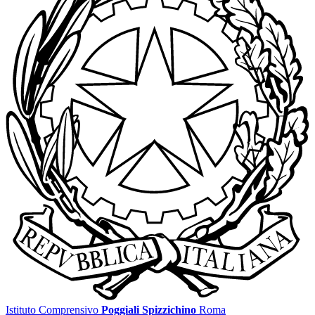
Istituto Comprensivo
Poggiali Spizzichino
Roma