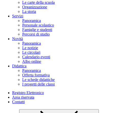
Le carte della scuola
Organizzazione
La storia
Servizi
Panoramica
Personale scolastico
Famiglie e studenti
Percorsi di studio
Novità
Panoramica
Le notizie
Le circolari
Calendario eventi
Albo online
Didattica
Panoramica
Offerta formativa
Le schede didattiche
I progetti delle classi
Registro Elettronico
Area riservata
Contatti