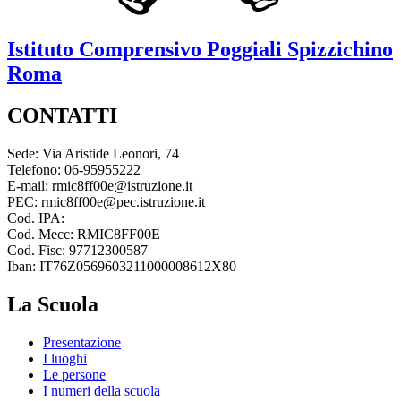
Istituto Comprensivo
Poggiali Spizzichino
Roma
CONTATTI
Sede: Via Aristide Leonori, 74
Telefono: 06-95955222
E-mail: rmic8ff00e@istruzione.it
PEC: rmic8ff00e@pec.istruzione.it
Cod. IPA:
Cod. Mecc: RMIC8FF00E
Cod. Fisc: 97712300587
Iban: IT76Z0569603211000008612X80
La Scuola
Presentazione
I luoghi
Le persone
I numeri della scuola