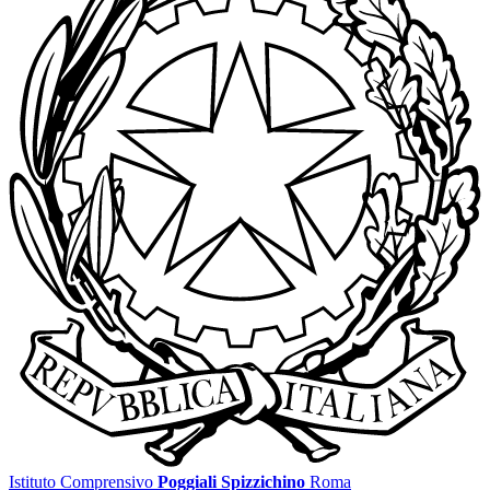
Istituto Comprensivo
Poggiali Spizzichino
Roma