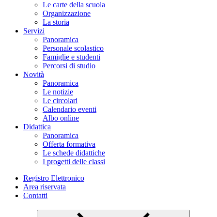
Le carte della scuola
Organizzazione
La storia
Servizi
Panoramica
Personale scolastico
Famiglie e studenti
Percorsi di studio
Novità
Panoramica
Le notizie
Le circolari
Calendario eventi
Albo online
Didattica
Panoramica
Offerta formativa
Le schede didattiche
I progetti delle classi
Registro Elettronico
Area riservata
Contatti