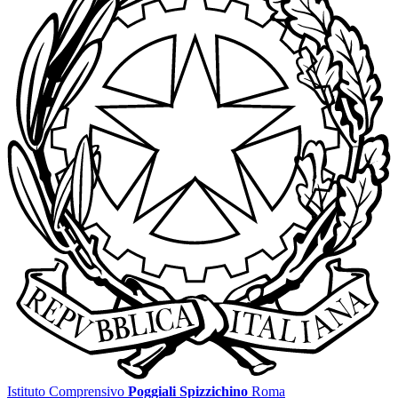
Istituto Comprensivo
Poggiali Spizzichino
Roma