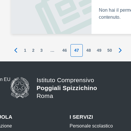
Non hai il perm
contenuto.
1
2
3
…
46
47
48
49
50
Pagina precedente
Pagin
Istituto Comprensivo
Poggiali Spizzichino
Roma
UOLA
I SERVIZI
azione
Personale scolastico