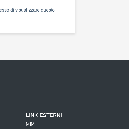
esso di visualizzare questo
a successiva
LINK ESTERNI
MIM