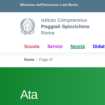
Vai ai contenuti
Vai al menu di navigazione
Vai al footer
Ministero dell'Istruzione e del Merito
Istituto Comprensivo
Poggiali Spizzichino
Roma
Scuola
Servizi
Novità
Didat
Home
Page 47
Ata