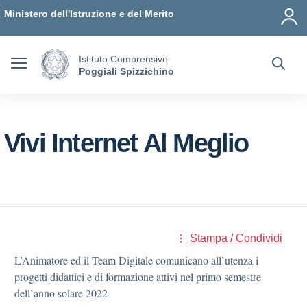
Vai ai contenuti
Vai al menu di navigazione
Vai al footer
Ministero dell'Istruzione e del Merito
Istituto Comprensivo
Poggiali Spizzichino
Vivi Internet Al Meglio
Stampa / Condividi
L’Animatore ed il Team Digitale comunicano all’utenza i
progetti didattici e di formazione attivi nel primo semestre
dell’anno solare 2022